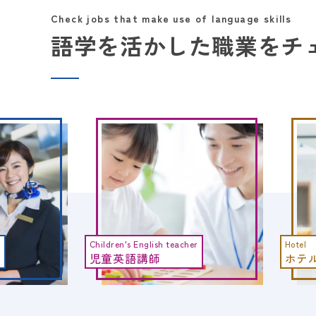
Check jobs that make use of language skills
語学を活かした職業を
チ
r
Hotel
Travel 
ホテル
旅行