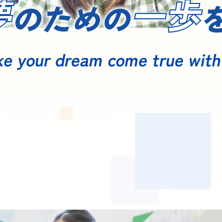
夢
一歩
のため
の
SEED：英語特別専攻
貿
英語通訳翻訳養成専攻
国
国際日本専攻
国
e your dream come true with
貿易専攻
関
留学専攻
S
人事採用ご担当者様へ