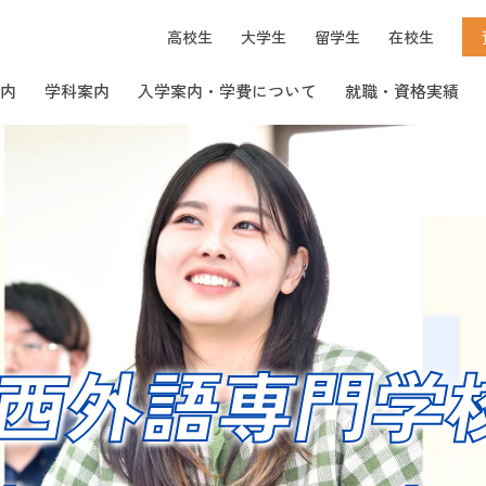
高校生
大学生
留学生
在校生
内
学科案内
入学案内・学費について
就職・資格実績
学費・奨学金各種サポート
宿舎について
西外語専門学
施設・学校生活の様子
大学生・社会人の方へ
就職活動スケジュール
施設・学校生活の様子
卒業生の声
国際ビジネス研究専攻
日