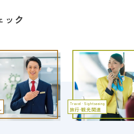
ェック
· Sightseeing
Interpretation · Translation
·観光関連
通訳·翻訳