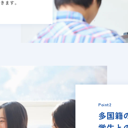
できます。
Point2
多国籍
学生と