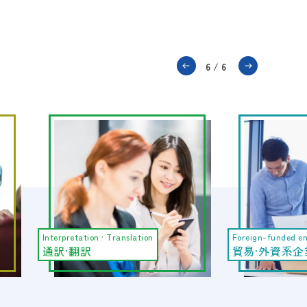
1/6
Foreign-funded enterprises
Airport service
貿易·外資系企業
エアポートサ