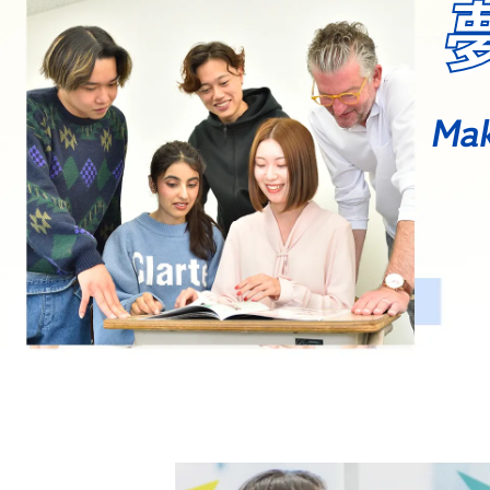
4年制高度国際英語学科・英語通訳翻訳養
成専攻
英語通訳翻訳養成専攻
Mak
国際日本専攻
貿易専攻
TOEIC伸び率
留学専攻
大学編入学を希望される方へ