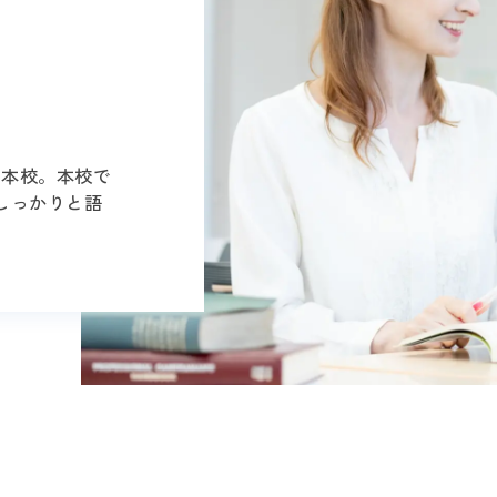
る本校。本校で
しっかりと語
。