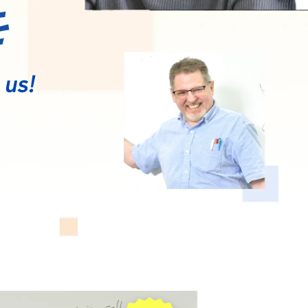
を
易専攻
際日本専攻
際ビジネス研究専攻
 us!
関同立・私立大学進学コース
EED：英語特別専攻
過去5年間の主な就職内定先