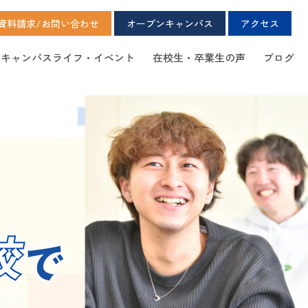
資料請求/お問い合わせ
オープンキャンパス
アクセス
キャンパスライフ・イベント
在校生・卒業生の声
ブログ
AO入試実施要項
校
で
留学について
留学生の方へ
合同企業説明会
ボランティア通訳
中・日韓通訳翻訳養成専攻