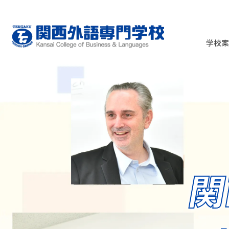
学校案
募集要項
関
関西外語の特徴
高校生の方へ
語学を活かした職業の紹介
全国スピーチコンテスト
在学生の声
4年制語学専門学校について