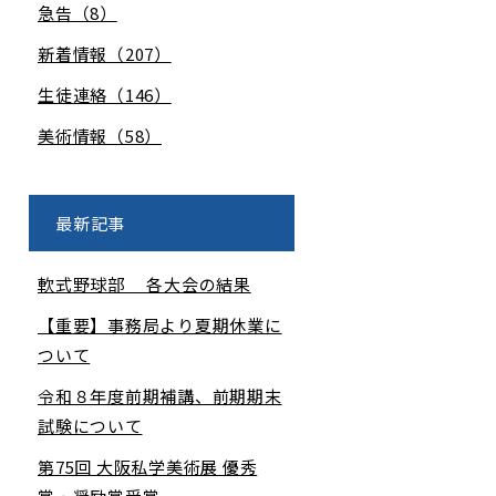
急告（8）
新着情報（207）
生徒連絡（146）
美術情報（58）
最新記事
軟式野球部 各大会の結果
【重要】事務局より夏期休業に
ついて
令和８年度前期補講、前期期末
試験について
第75回 大阪私学美術展 優秀