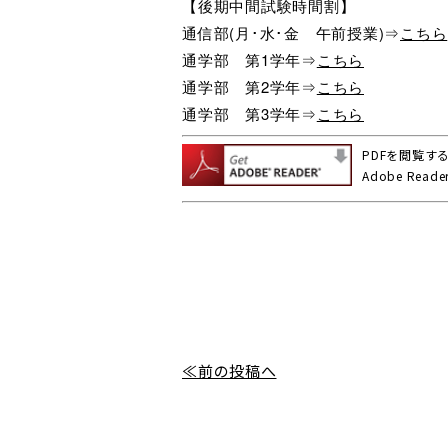
【後期中間試験時間割】
通信部(月･水･金 午前授業)⇒
こちら
通学部 第1学年⇒
こちら
通学部 第2学年⇒
こちら
通学部 第3学年⇒
こちら
PDFを閲覧するに
Adobe Re
≪前の投稿へ