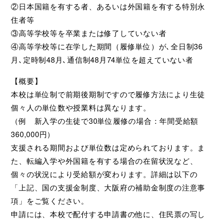
②日本国籍を有する者、あるいは外国籍を有する特別永
住者等
③高等学校等を卒業または修了していない者
④高等学校等に在学した期間（履修単位）が､全日制36
月､定時制48月､通信制48月74単位を超えていない者
【概要】
本校は単位制で前期後期制ですので履修方法により生徒
個々人の単位数や授業料は異なります。
（例 新入学の生徒で30単位履修の場合：年間受給額
360,000円）
支援される期間および単位数は定められております。ま
た、転編入学や外国籍を有する場合の在留状況など、
個々の状況により受給額が変わります。詳細は以下の
「上記、国の支援金制度、大阪府の補助金制度の注意事
項」をご覧ください。
申請には、本校で配付する申請書の他に、住民票の写し