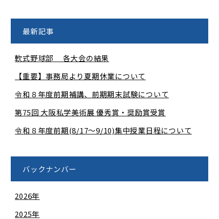
最新記事
軟式野球部 各大会の結果
【重要】事務局より夏期休業について
令和８年度前期補講、前期期末試験について
第75回 大阪私学美術展 優秀賞・奨励賞受賞
令和８年度前期(8/17～9/10)集中授業日程について
バックナンバー
2026年
2025年